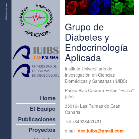
Grupo de
Diabetes y
Endocrinología
Aplicada
Instituto Universitario de
Investigación en Ciencias
Biomédicas y Sanitarias (IUIBS)
Paseo Blas Cabrera Felipe "Físico"
(s/n)
Home
35016- Las Palmas de Gran
El Equipo
Canaria
Publicaciones
Tel:+34928453431
Proyectos
email:
dea.iuibs@gmail.com