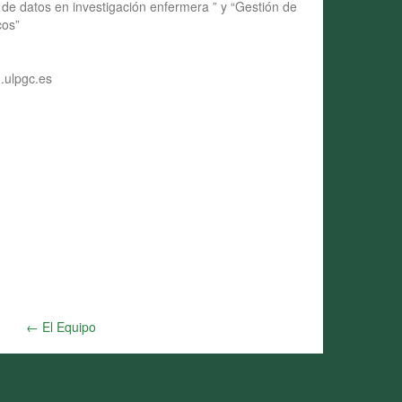
de datos en investigación enfermera ” y “Gestión de
cos”
.ulpgc.es
← El Equipo