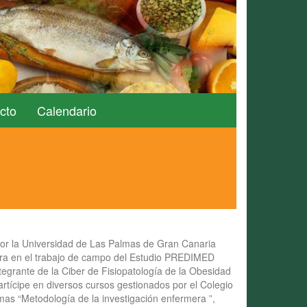
cto
Calendario
or la Universidad de Las Palmas de Gran Canaria
ra en el trabajo de campo del Estudio PREDIMED
egrante de la Ciber de Fisiopatología de la Obesidad
 Partícipe en diversos cursos gestionados por el Colegio
mas “Metodología de la investigación enfermera ”,