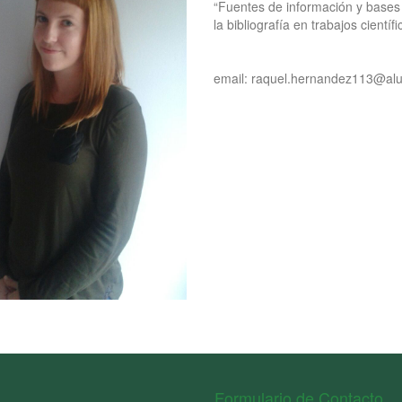
“Fuentes de información y bases 
la bibliografía en trabajos científi
email: raquel.hernandez113@alu
Formulario de Contacto