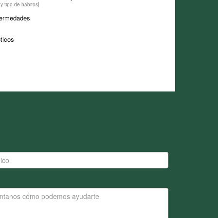
y tipo de hábitos]
fermedades
ticos