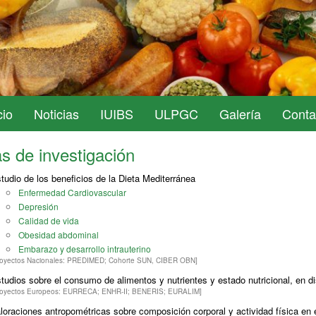
cio
Noticias
IUIBS
ULPGC
Galería
Conta
s de investigación
tudio de los beneficios de la Dieta Mediterránea
Enfermedad Cardiovascular
Depresión
Calidad de vida
Obesidad abdominal
Embarazo y desarrollo intrauterino
royectos Nacionales: PREDIMED; Cohorte SUN, CIBER OBN]
tudios sobre el consumo de alimentos y nutrientes y estado nutricional, en di
royectos Europeos: EURRECA; ENHR-II; BENERIS; EURALIM]
loraciones antropométricas sobre composición corporal y actividad física en 