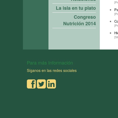
[P
La isla en tu plato
Pa
[P
Congreso
Co
Nutrición 2014
[P
Hi
[S
Para más Información
Síganos en las redes sociales