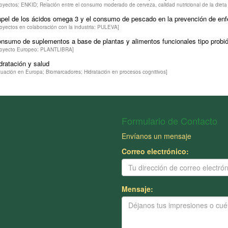
royectos: ENKID; Relación entre el consumo moderado de cerveza, calidad nutricional de la dieta 
pel de los ácidos omega 3 y el consumo de pescado en la prevención de en
royectos en colaboración con la industria: PULEVA]
nsumo de suplementos a base de plantas y alimentos funcionales tipo probió
royecto Europeo: PLANTLIBRA]
dratación y salud
ituación en Europa; Biomarcadores; Hidratación en procesos cognitivos]
Formulario de Contacto
Envíanos un mensaje
Correo electrónico:
Mensaje: