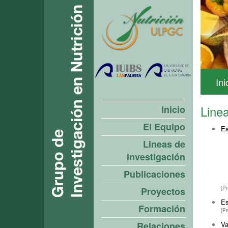
Ini
Linea
Inicio
El Equipo
Es
Lineas de
investigación
Publicaciones
[P
Proyectos
Es
Formación
[P
Va
Relaciones