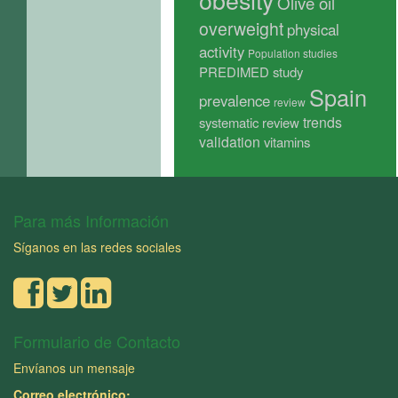
Olive oil
overweight
physical
activity
Population studies
PREDIMED study
Spain
prevalence
review
trends
systematic review
validation
vitamins
Para más Información
Síganos en las redes sociales
Formulario de Contacto
Envíanos un mensaje
Correo electrónico: