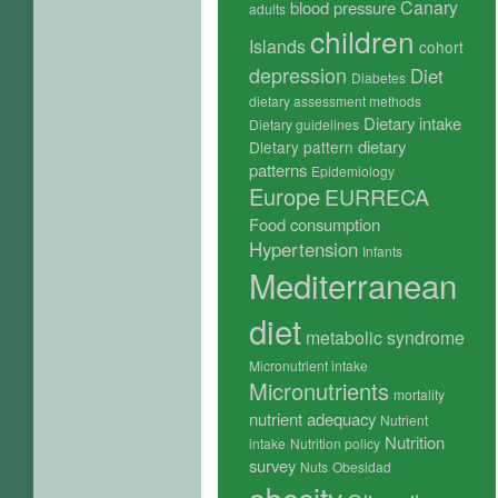
Canary
blood pressure
adults
children
Islands
cohort
depression
Diet
Diabetes
dietary assessment methods
Dietary intake
Dietary guidelines
dietary
Dietary pattern
patterns
Epidemiology
Europe
EURRECA
Food consumption
Hypertension
Infants
Mediterranean
diet
metabolic syndrome
Micronutrient intake
Micronutrients
mortality
nutrient adequacy
Nutrient
Nutrition
intake
Nutrition policy
survey
Nuts
Obesidad
obesity