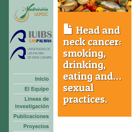
Head and
neck cancer:
smoking,
drinking,
eating and…
Inicio
sexual
El Equipo
practices.
Lineas de
investigación
Publicaciones
Proyectos